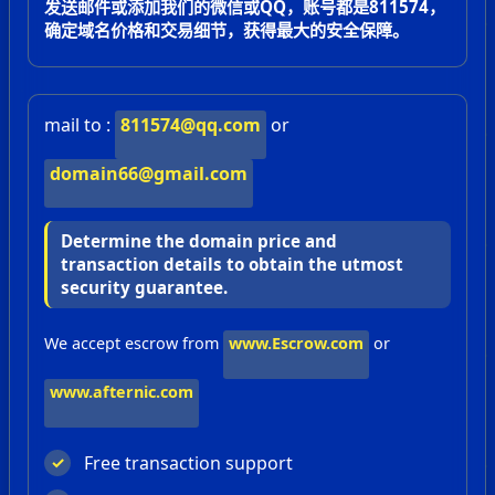
发送邮件或添加我们的微信或QQ，账号都是811574，
确定域名价格和交易细节，获得最大的安全保障。
mail to :
811574@qq.com
or
domain66@gmail.com
Determine the domain price and
transaction details to obtain the utmost
security guarantee.
We accept escrow from
www.Escrow.com
or
www.afternic.com
Free transaction support